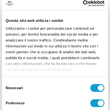
Questo sito web utilizza i cookie
Utilizziamo i cookie per personalizzare contenuti ed
annunci, per fornire funzionalità dei social media e per
analizzare il nostro traffico. Condividiamo inoltre
informazioni sul modo in cui utilizza il nostro sito con i
Fabriano - Gola della Rossa, tre persone
nostri partner che si occupano di analisi dei dati web,
recuperate dal Soccorso Alpino con l’aiuto dei
pubblicità e social media, i quali potrebbero combinarle
Vigili del Fuoco
con altre informazioni che ha fornito loro o che hanno
di Gloria Caioni
raccolto dal suo utilizzo dei loro servizi.
Selezione
Necessari
del
consenso
Preferenze
Pubblicità