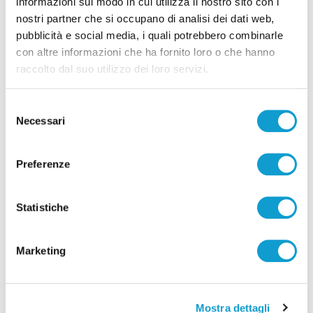
informazioni sul modo in cui utilizza il nostro sito con i
nostri partner che si occupano di analisi dei dati web,
pubblicità e social media, i quali potrebbero combinarle
con altre informazioni che ha fornito loro o che hanno
raccolto dal suo utilizzo dei loro servizi.
Selezione
Necessari
del
consenso
Preferenze
Le Marche in gara ai Campionati Europei di
Statistiche
Atletica Leggera di Birmingham 2026
di Gloria Caioni
Marketing
Mostra dettagli