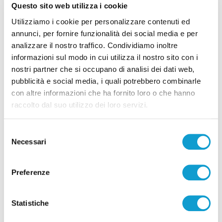
Questo sito web utilizza i cookie
Utilizziamo i cookie per personalizzare contenuti ed
San Benedetto del Tronto - Super ospiti per il
annunci, per fornire funzionalità dei social media e per
debutto del Teatro della Stoppia
analizzare il nostro traffico. Condividiamo inoltre
di Matteo Porfiri
informazioni sul modo in cui utilizza il nostro sito con i
nostri partner che si occupano di analisi dei dati web,
pubblicità e social media, i quali potrebbero combinarle
con altre informazioni che ha fornito loro o che hanno
raccolto dal suo utilizzo dei loro servizi.
Selezione
Necessari
del
Pubblicità
consenso
Preferenze
Statistiche