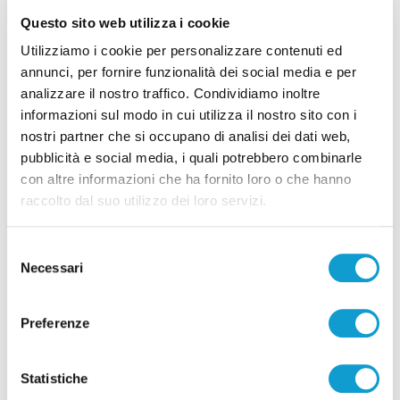
Questo sito web utilizza i cookie
Utilizziamo i cookie per personalizzare contenuti ed
annunci, per fornire funzionalità dei social media e per
Calcio Serie C - Bongelli lascia la Samb e passa
analizzare il nostro traffico. Condividiamo inoltre
alla Triestina
informazioni sul modo in cui utilizza il nostro sito con i
nostri partner che si occupano di analisi dei dati web,
di Pierluigi Dorotei
pubblicità e social media, i quali potrebbero combinarle
con altre informazioni che ha fornito loro o che hanno
raccolto dal suo utilizzo dei loro servizi.
Selezione
Necessari
del
consenso
Pubblicità
Preferenze
Statistiche