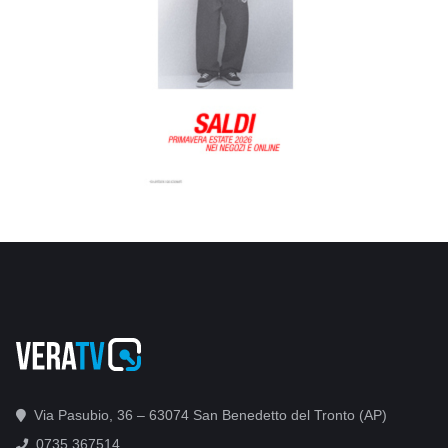
Via Pasubio, 36 – 63074 San Benedetto del Tronto (AP)
0735 367514