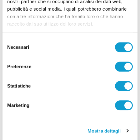
nostri partner che si occupano di analisi dei dati web,
pubblicità e social media, i quali potrebbero combinarle
Pubblicità
con altre informazioni che ha fornito loro o che hanno
raccolto dal suo utilizzo dei loro servizi.
Selezione
Necessari
del
consenso
Preferenze
Statistiche
Marketing
Mostra dettagli