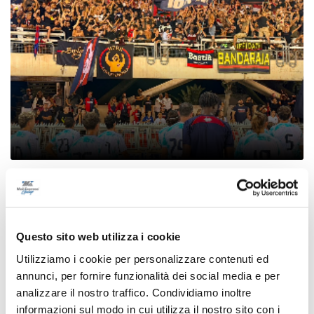
Coppa Italia Serie C - Biglietti ancora bloccati
per il derby tra Pescara e Samb: decide il
Comitato sicurezza
Questo sito web utilizza i cookie
di Pierluigi Dorotei
Utilizziamo i cookie per personalizzare contenuti ed
annunci, per fornire funzionalità dei social media e per
analizzare il nostro traffico. Condividiamo inoltre
informazioni sul modo in cui utilizza il nostro sito con i