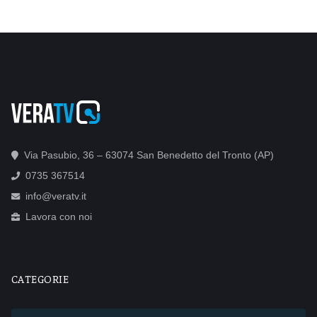
Via Pasubio, 36 – 63074 San Benedetto del Tronto (AP)
0735 367514
info@veratv.it
Lavora con noi
CATEGORIE