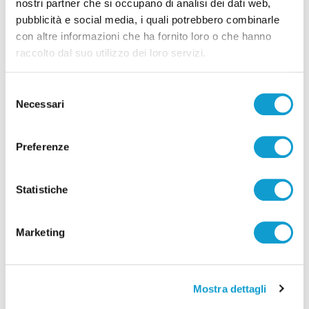
nostri partner che si occupano di analisi dei dati web,
pubblicità e social media, i quali potrebbero combinarle
Pubblicità
con altre informazioni che ha fornito loro o che hanno
raccolto dal suo utilizzo dei loro servizi.
Selezione
Necessari
del
consenso
Preferenze
Statistiche
Marketing
Mostra dettagli