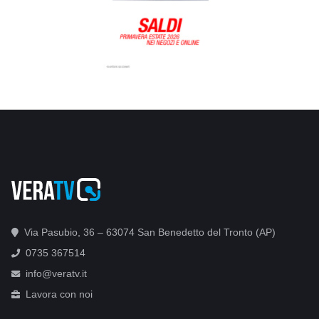
Via Pasubio, 36 – 63074 San Benedetto del Tronto (AP)
0735 367514
info@veratv.it
Lavora con noi