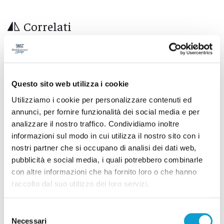
Correlati
Questo sito web utilizza i cookie
Utilizziamo i cookie per personalizzare contenuti ed
annunci, per fornire funzionalità dei social media e per
analizzare il nostro traffico. Condividiamo inoltre
informazioni sul modo in cui utilizza il nostro sito con i
nostri partner che si occupano di analisi dei dati web,
pubblicità e social media, i quali potrebbero combinarle
con altre informazioni che ha fornito loro o che hanno
raccolto dal suo utilizzo dei loro servizi.
Con sup e windsurf tra le onde, 15 diportisti
salvati nella Riviera del Conero
Selezione
Necessari
del
di Rossella Luciani