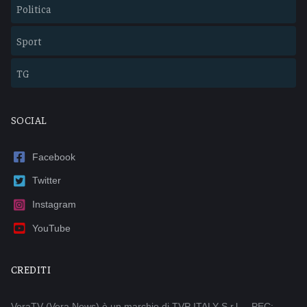
Politica
Sport
TG
SOCIAL
Facebook
Twitter
Instagram
YouTube
CREDITI
VeraTV (Vera News) è un marchio di TVP ITALY S.r.l. – PEC: