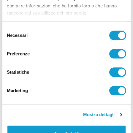
con altre informazioni che ha fornito loro o che hanno
raccolto dal suo utilizzo dei loro servizi.
Selezione
Necessari
del
consenso
Preferenze
Settore Giovanile Academy - Alessandro Re, da
Castelfidardo al Latina Calcio
Statistiche
di Rossella Luciani
Marketing
Mostra dettagli
Pubblicità