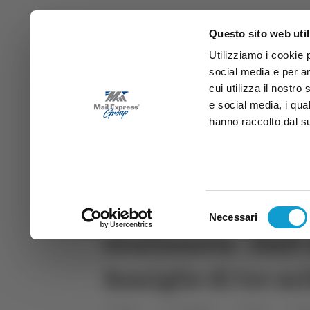
Questo sito web util
Utilizziamo i cookie 
social media e per an
cui utilizza il nostro
e social media, i qua
hanno raccolto dal suo
News
Sport
Marche
Ab
DIRETTA SAMB
DIRETTA TV
Selezione
Necessari
del
Giulianova - Dall’
consenso
famiglie di tre mi
Home
Categorie
Articoli
Abr