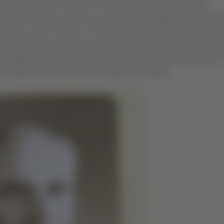
el casertano. Partito per l’Africa Settentrionale, con l’80°
7 aprile 1943 quando viene catturato nella battaglia di Wadi Akari
estinato, come Calafiore, in Palestina fino alla liberazione avvenu
irà in matrimonio con Clara Mafalda Carmela Bove ed avrà due fig
amiglia si trasferirà a Roma (ancora non vengono ritrovati). Pe
agli: Mirolli Francesco 223170 (matricola militare).