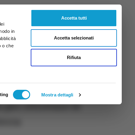
Domenica
9
Ago.
2026
ore 13:18
Accetta tutti
dei
 modo in
Accetta selezionati
ubblicità
o o che
tti
Rifiuta
ting
Mostra dettagli
 per ritrovare le
terra