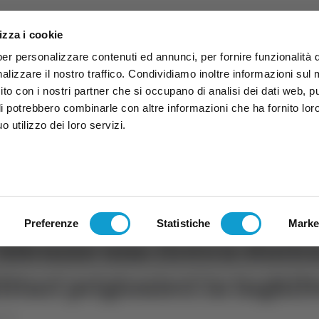
izza i cookie
per personalizzare contenuti ed annunci, per fornire funzionalità 
alizzare il nostro traffico. Condividiamo inoltre informazioni sul
 sito con i nostri partner che si occupano di analisi dei dati web, p
li potrebbero combinarle con altre informazioni che ha fornito lor
 utilizzo dei loro servizi.
ruzzo
TG
TV
Expo
Lavora Con Noi
Conta
TG
TRASMISSIONI
PALINSESTO
Preferenze
Statistiche
Marke
Abruzzo una ricerca storica
litari prigionieri in Inghil
uzzo