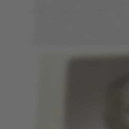
Lepore, classe 1923, nativo di Conca Campania n
reggimento artiglieria, dal 27 febbraio 1943 al 
Tunisia. Fatto prigioniero dagli inglesi, verrà d
19 gennaio 1947. Tornato alla vita civile si un
Olga e Pasquale Giovanni. Successivamente la f
terzo militare sono stati trovati solo pochi dett