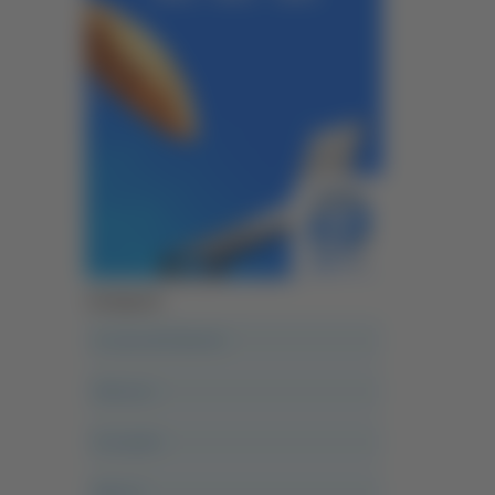
Categorie
A casa del diavolo
Abruzzo
Acropolis
Alle 21