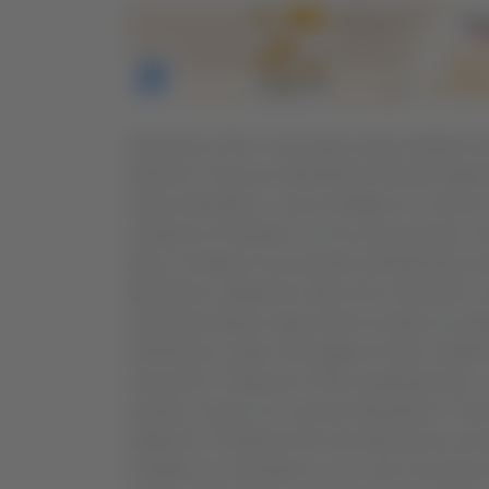
Giulianova (TE). Il ricercatore storico Walter De
tedeschi, Francesca Martinelli di Roseto degli A
Guerra Mondiale, si sono imbattuti in un post 
israeliano di restituire ciò che aveva trovato. G
Italia e restituire le tre piastrine identificativ
Berardinis e Martinelli, dopo aver visionato le 
documenti militari negli archivi di stato di compe
individuato è stato il bersagliere Paolo Calafi
siracusano. Partito per l’Africa Settentrionale
quando a quota 141, presso Enfidaville in Tunisi
prigionia in Palestina fino alla liberazione avve
contatto con l’israeliano e con i due ricercato