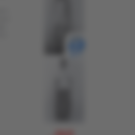
t in
ta il
li:
r Il