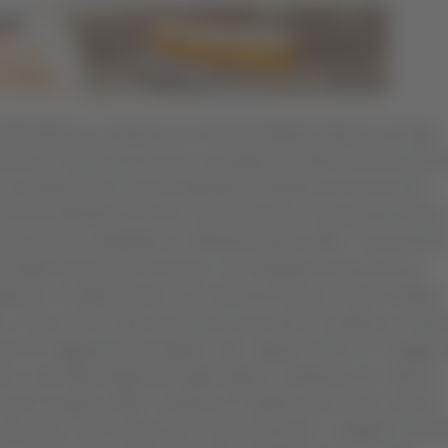
 Berardinis e la nipote di un Internato Militare Italiano nei lager
bruzzi, durante una ricerca sui prigionieri italiani durante la S
su Facebook dove veniva segnalato il desiderio del ricercatore
an Erez Minelab di Tel Aviv, autore del post, ha deciso di venire 
e trovate con un metaldetector “Minelab Equinox 800”. Il lavoro di D
immagini pervenute da Israele, si è sviluppato sulla ricerca di
tenza e certificati storici nei comuni di nascita. Il primo militare
ore, classe 1914, nativo di Palazzolo Acreide e residente a Solar
, con l’8° reggimento bersaglieri, dal 7 agosto 1942 al 12 maggio
a, verrà fatto prigioniero dagli inglesi e destinato nei campi di
nuta l’8 agosto 1946. I familiari di Calafiore già si sono messi in
ri abruzzesi. Caso diverso per il secondo nome. L’artigliere Vinc