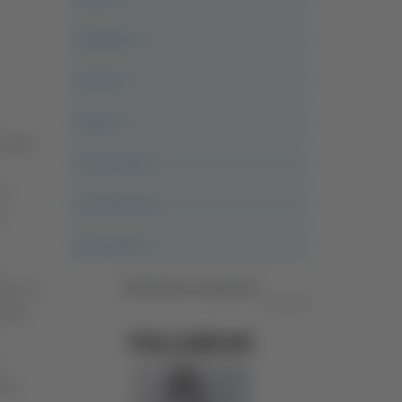
Altovalore
Ancona
Articoli
econda
Ascoli Calcio
in
Ascoli Piceno
e
Asso Story
Vedi tutte le categorie
ino nel
Pubblicità
 1943
enzo