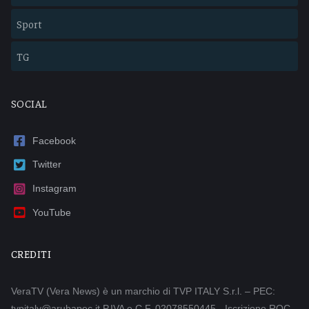
Sport
TG
SOCIAL
Facebook
Twitter
Instagram
YouTube
CREDITI
VeraTV (Vera News) è un marchio di TVP ITALY S.r.l. – PEC:
tvpitaly@arubapec.it P.IVA e C.F. 02078550445 - Iscrizione ROC