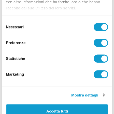
con altre informazioni che ha fornito loro o che hanno
raccolto dal suo utilizzo dei loro servizi.
Selezione
Necessari
del
consenso
Coppa Italia Serie C - Biglietti ancora bloccati
per il derby tra Pescara e Samb: decide il
Preferenze
Comitato sicurezza
di Pierluigi Dorotei
Statistiche
Marketing
Mostra dettagli
Pubblicità
Accetta tutti