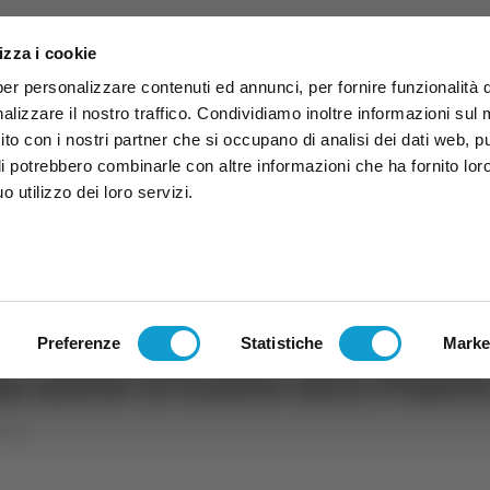
izza i cookie
per personalizzare contenuti ed annunci, per fornire funzionalità 
alizzare il nostro traffico. Condividiamo inoltre informazioni sul
 sito con i nostri partner che si occupano di analisi dei dati web, p
li potrebbero combinarle con altre informazioni che ha fornito lor
 utilizzo dei loro servizi.
ruzzo
TG
TV
Expo
Lavora Con Noi
Conta
TG
TRASMISSIONI
PALINSESTO
Preferenze
Statistiche
Marke
a notte il tratto Atri Pinet
alità