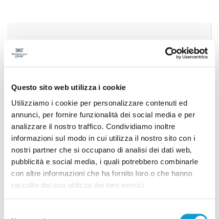
Precedente
Samb-Arezzo: Curva Nord sold out
Questo sito web utilizza i cookie
Successivo
Utilizziamo i cookie per personalizzare contenuti ed
Gatto acrobata si arrampica su un albero di 10 metri,
annunci, per fornire funzionalità dei social media e per
recuperato dai vigili del fuoco
analizzare il nostro traffico. Condividiamo inoltre
informazioni sul modo in cui utilizza il nostro sito con i
nostri partner che si occupano di analisi dei dati web,
pubblicità e social media, i quali potrebbero combinarle
Tutti gli articoli
con altre informazioni che ha fornito loro o che hanno
raccolto dal suo utilizzo dei loro servizi.
Selezione