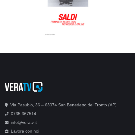
Via Pasubio, 36 – 63074 San Benedetto del Tronto (AP)
0735 367514
info@veratv.it
Lavora con noi