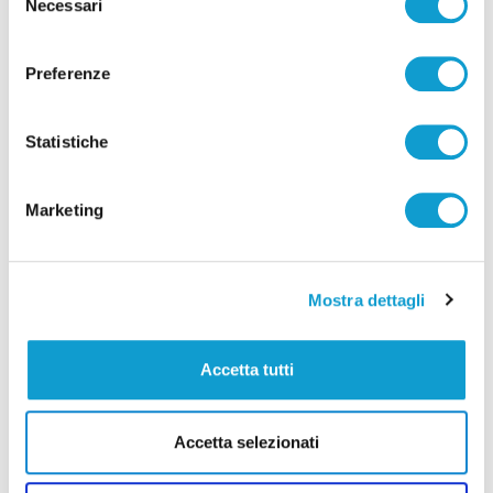
Necessari
del
consenso
Preferenze
Correlati
Statistiche
Marketing
Mostra dettagli
Accetta tutti
Accetta selezionati
Schianto nella notte sulla Salaria: morto
19enne di Centobuchi