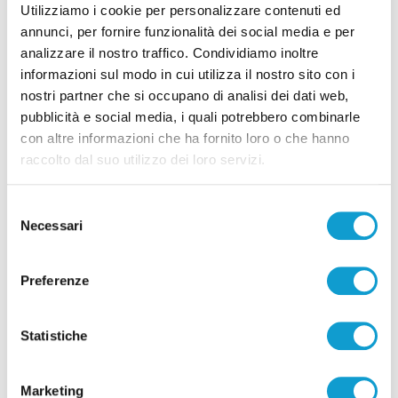
Utilizziamo i cookie per personalizzare contenuti ed
per il derby tra Pescara e Samb: decide il
annunci, per fornire funzionalità dei social media e per
Comitato sicurezza
analizzare il nostro traffico. Condividiamo inoltre
di Pierluigi Dorotei
informazioni sul modo in cui utilizza il nostro sito con i
nostri partner che si occupano di analisi dei dati web,
pubblicità e social media, i quali potrebbero combinarle
con altre informazioni che ha fornito loro o che hanno
raccolto dal suo utilizzo dei loro servizi.
Selezione
Pubblicità
Necessari
del
consenso
Preferenze
Statistiche
Marketing