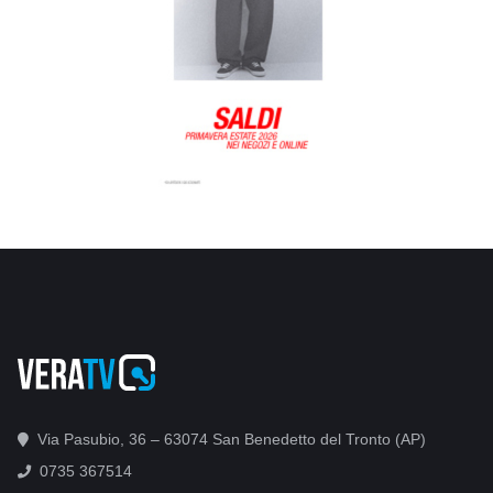
Via Pasubio, 36 – 63074 San Benedetto del Tronto (AP)
0735 367514