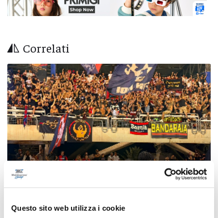
Correlati
Questo sito web utilizza i cookie
Coppa Italia Serie C - Biglietti ancora bloccati