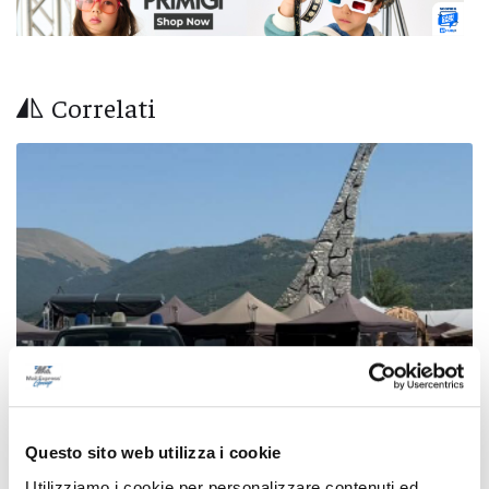
Correlati
Questo sito web utilizza i cookie
Blitz antidroga al Montelago Celtic Festival:
Utilizziamo i cookie per personalizzare contenuti ed