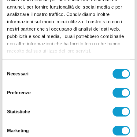
12 persone segnalate
annunci, per fornire funzionalità dei social media e per
analizzare il nostro traffico. Condividiamo inoltre
di Rossella Luciani
informazioni sul modo in cui utilizza il nostro sito con i
nostri partner che si occupano di analisi dei dati web,
pubblicità e social media, i quali potrebbero combinarle
con altre informazioni che ha fornito loro o che hanno
raccolto dal suo utilizzo dei loro servizi.
Pubblicità
Selezione
Necessari
del
consenso
Preferenze
Statistiche
Marketing