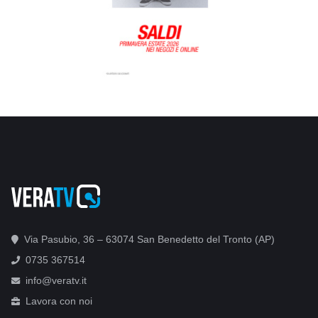
Via Pasubio, 36 – 63074 San Benedetto del Tronto (AP)
0735 367514
info@veratv.it
Lavora con noi