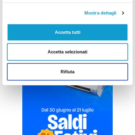
di Pierluigi Dorotei
Mostra dettagli
Accetta tutti
Accetta selezionati
Pubblicità
Rifiuta