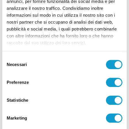
annunci, per fornire funzionalità dei social media e per
analizzare il nostro traffico. Condividiamo inoltre
Correlati
informazioni sul modo in cui utilizza il nostro sito con i
nostri partner che si occupano di analisi dei dati web,
pubblicità e social media, i quali potrebbero combinarle
con altre informazioni che ha fornito loro o che hanno
raccolto dal suo utilizzo dei loro servizi.
Selezione
Necessari
del
consenso
Preferenze
Statistiche
Coppa Italia Serie C - Biglietti ancora bloccati
per il derby tra Pescara e Samb: decide il
Marketing
Comitato sicurezza