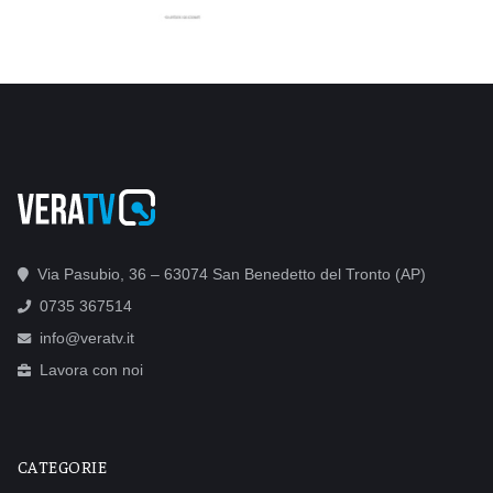
Via Pasubio, 36 – 63074 San Benedetto del Tronto (AP)
0735 367514
info@veratv.it
Lavora con noi
CATEGORIE