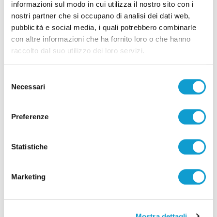
informazioni sul modo in cui utilizza il nostro sito con i
nostri partner che si occupano di analisi dei dati web,
pubblicità e social media, i quali potrebbero combinarle
con altre informazioni che ha fornito loro o che hanno
Pubblicità
raccolto dal suo utilizzo dei loro servizi.
Selezione
Necessari
del
consenso
Preferenze
Statistiche
Marketing
Mostra dettagli