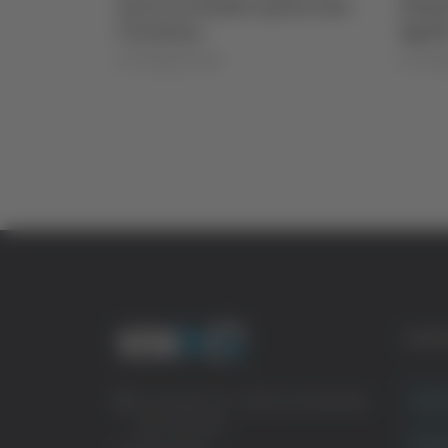
ssa alla
lascia la Samb e passa alla
Napol
Triestina
Sgarb
di Pierluigi Dorotei
di Pierlu
CATE
Crona
Via Pasubio, 36 – 63074 San Benedetto
del Tronto (AP)
Attual