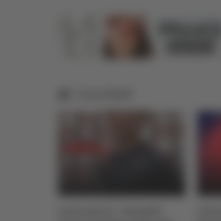
Correlati
ngelli
Calcio Serie C - Bongelli
Calci