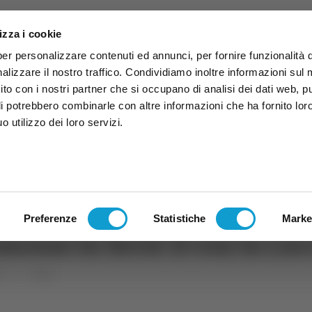
izza i cookie
per personalizzare contenuti ed annunci, per fornire funzionalità 
alizzare il nostro traffico. Condividiamo inoltre informazioni sul
 sito con i nostri partner che si occupano di analisi dei dati web, p
li potrebbero combinarle con altre informazioni che ha fornito lor
 utilizzo dei loro servizi.
ruzzo
TG
TV
Expo
Lavora Con Noi
Conta
TG
TRASMISSIONI
PALINSESTO
Preferenze
Statistiche
Marke
omosso in Serie D con la Lu
rt
Calcio