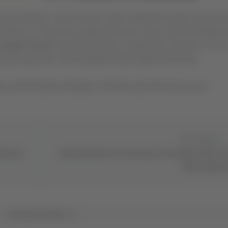
 di anticipo. Il club toscano, dopo il fallimento dello scorso an
Eccellenza. I rossoneri, guidati dal tecnico nato a San Benedetto 
Sergio Pirozzi
, hanno dominato il campionato. Decisivo il 2-0 d
anti agli oltre 3.500 spettatori dello stadio Porta Elisa.
i
, amministratore delegato e direttore generale dei toscani.
Successivo
anche di
San Benedetto il in lutto per la scomparsa dello c
Mauro Michet
Tutti gli articoli