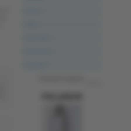
no, è
Ancona
del
Articoli
i
Ascoli Calcio
Ascoli Piceno
Asso Story
Vedi tutte le categorie
Pubblicità
hef
ti