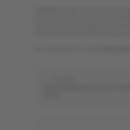
Lucchese
promossa in Serie D con due giornate
riuscito al primo colpo a centrare il salto dall’
Tronto ma cresciuto ad Amatrice, ed ex Ascoli,
domenica scorsa contro il Fratres Perignano, dav
Alla Lucchese anche l’ex Samb
Andrea Giann
Precedente
Inchiesta su affidi a Pesaro, per Ricci accusa 
peculato