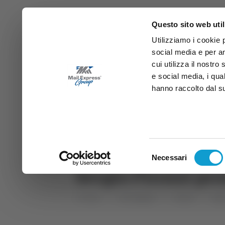
Questo sito web util
Utilizziamo i cookie 
social media e per an
cui utilizza il nostro
e social media, i qua
hanno raccolto dal suo
News
Sport
Marche
Ab
DIRETTA SAMB
DIRETTA TV
Selezione
Necessari
del
Sergio Pirozzi pr
consenso
Home
Categorie
Articoli
Spo