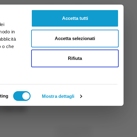
Sabato
8
Ago.
2026
ore 19:12
Accetta tutti
dei
 modo in
Accetta selezionati
ubblicità
o o che
tti
Rifiuta
ting
Mostra dettagli
cchese
di Michele Natalini
14 aprile 2026
12:04