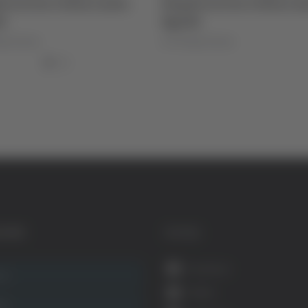
i arriva l’attaccante
Napoli arriva l’attacca
i
Sgarbi
igi Dorotei
di Pierluigi Dorotei
GORIE
SOCIAL
Facebook
ca
Twitter
ità