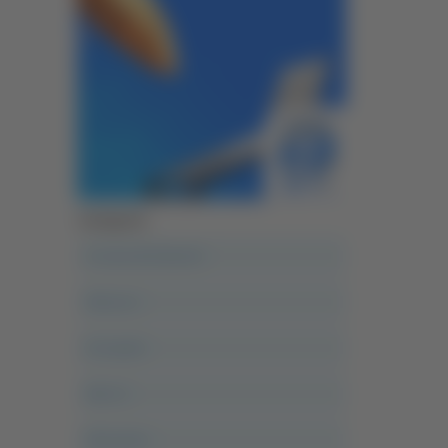
Categorie
A casa del diavolo
Abruzzo
Acropolis
Alle 21
Altovalore