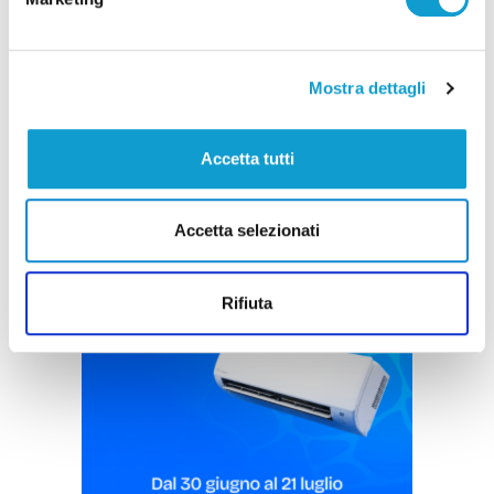
Incendio alle porte di Ascoli Piceno, un
residente colto da infarto
di Sergio Cinquino
Mostra dettagli
Accetta tutti
Accetta selezionati
Pubblicità
Rifiuta