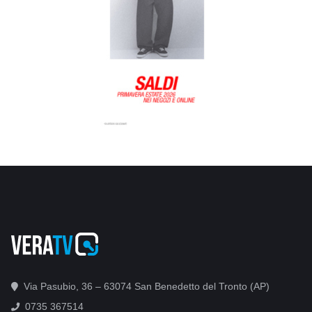
Via Pasubio, 36 – 63074 San Benedetto del Tronto (AP)
0735 367514