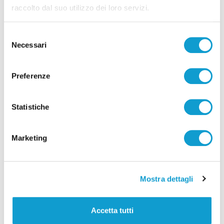
raccolto dal suo utilizzo dei loro servizi.
Selezione
Necessari
del
Incendio alle porte di Ascoli Piceno, un
consenso
residente colto da infarto
Preferenze
di Sergio Cinquino
Statistiche
Marketing
Pubblicità
Mostra dettagli
Accetta tutti