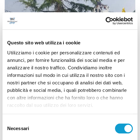
Questo sito web utilizza i cookie
Utilizziamo i cookie per personalizzare contenuti ed
annunci, per fornire funzionalità dei social media e per
analizzare il nostro traffico. Condividiamo inoltre
informazioni sul modo in cui utilizza il nostro sito con i
nostri partner che si occupano di analisi dei dati web,
pubblicità e social media, i quali potrebbero combinarle
Ascoli Piceno - Pennelli volano sui cavi
con altre informazioni che ha fornito loro o che hanno
dell’alta tensione e restano in bilico su un
raccolto dal suo utilizzo dei loro servizi.
albero
di Rossella Luciani
Selezione
Necessari
del
consenso