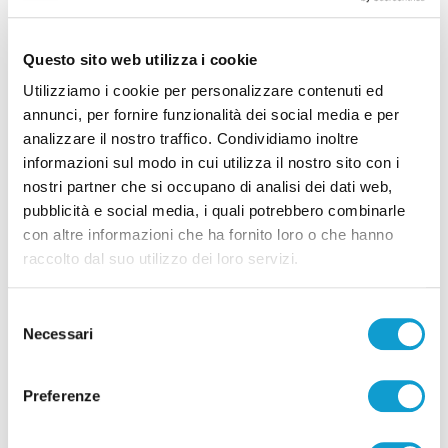
assolti Bugaro e Spacca
Questo sito web utilizza i cookie
Utilizziamo i cookie per personalizzare contenuti ed
Tutti gli articoli
annunci, per fornire funzionalità dei social media e per
analizzare il nostro traffico. Condividiamo inoltre
informazioni sul modo in cui utilizza il nostro sito con i
nostri partner che si occupano di analisi dei dati web,
pubblicità e social media, i quali potrebbero combinarle
con altre informazioni che ha fornito loro o che hanno
raccolto dal suo utilizzo dei loro servizi.
Correlati
Selezione
Necessari
del
consenso
Preferenze