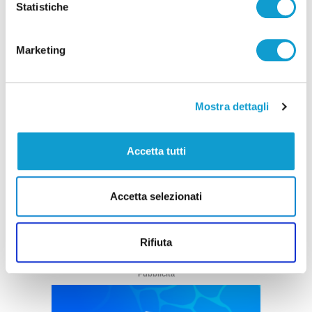
Statistiche
Marketing
Mostra dettagli
Le Marche in gara ai Campionati Europei di
Atletica Leggera di Birmingham 2026
Accetta tutti
di Gloria Caioni
Accetta selezionati
Rifiuta
Pubblicità