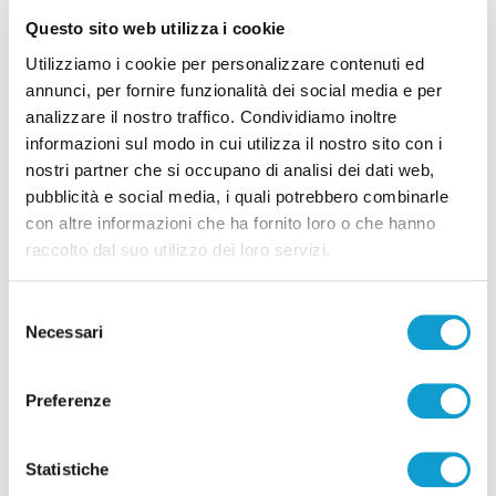
Questo sito web utilizza i cookie
Utilizziamo i cookie per personalizzare contenuti ed
Coppa Italia Serie C - Biglietti ancora bloccati
annunci, per fornire funzionalità dei social media e per
per il derby tra Pescara e Samb: decide il
analizzare il nostro traffico. Condividiamo inoltre
informazioni sul modo in cui utilizza il nostro sito con i
Comitato sicurezza
nostri partner che si occupano di analisi dei dati web,
di Pierluigi Dorotei
pubblicità e social media, i quali potrebbero combinarle
con altre informazioni che ha fornito loro o che hanno
raccolto dal suo utilizzo dei loro servizi.
Selezione
Necessari
del
consenso
Pubblicità
Preferenze
Statistiche