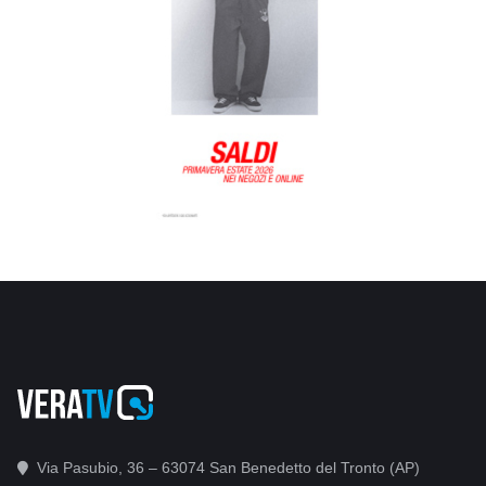
Via Pasubio, 36 – 63074 San Benedetto del Tronto (AP)