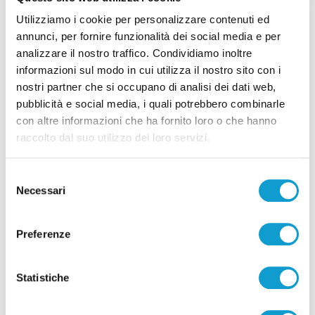
Utilizziamo i cookie per personalizzare contenuti ed
Settore Giovanile Academy - Alessandro Re, da
annunci, per fornire funzionalità dei social media e per
Castelfidardo al Latina Calcio
analizzare il nostro traffico. Condividiamo inoltre
informazioni sul modo in cui utilizza il nostro sito con i
di Rossella Luciani
nostri partner che si occupano di analisi dei dati web,
pubblicità e social media, i quali potrebbero combinarle
con altre informazioni che ha fornito loro o che hanno
raccolto dal suo utilizzo dei loro servizi.
Selezione
Pubblicità
Necessari
del
consenso
Preferenze
Statistiche