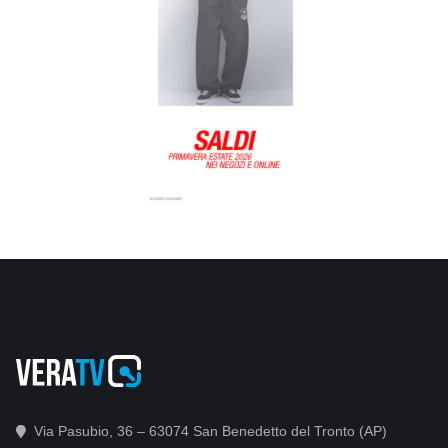
Via Pasubio, 36 – 63074 San Benedetto del Tronto (AP)