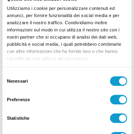
Utilizziamo i cookie per personalizzare contenuti ed
Detenuto aggredisce cinque agenti nel
annunci, per fornire funzionalità dei social media e per
carcere di Ascoli Piceno: due feriti
analizzare il nostro traffico. Condividiamo inoltre
informazioni sul modo in cui utilizza il nostro sito con i
di Sergio Cinquino
nostri partner che si occupano di analisi dei dati web,
pubblicità e social media, i quali potrebbero combinarle
con altre informazioni che ha fornito loro o che hanno
raccolto dal suo utilizzo dei loro servizi.
Selezione
Pubblicità
Necessari
del
consenso
Preferenze
Statistiche