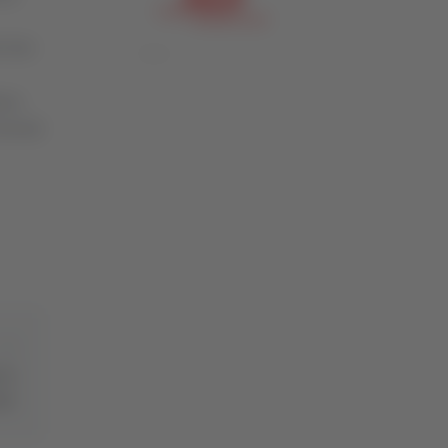
la San
ura,
nnevati
 la
150