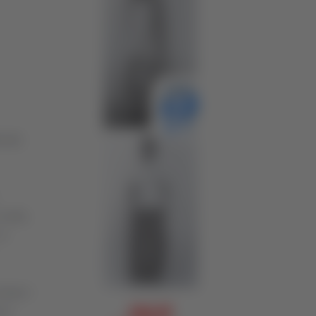
coltà
 vetta,
 A
tempo i
nza