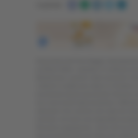
Condividi:
Disavventura del Primo Maggio, fortunatamente 
sul Monte Sibilla. L’episodio si è verificato nel
Montemonaco, quando è stato necessario l’int
L’allarme è scattato poco dopo le 13 tramite 
escursionisti stavano percorrendo l’itinerario c
ma si sono trovati improvvisamente in difficolt
ostacolare il loro cammino sono state due lingu
invernale, che hanno reso impossibile prosegui
Ricevuta la segnalazione, i tecnici del soccor
due escursionisti bloccati. Dopo aver verificato