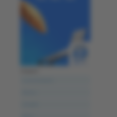
Categorie
A casa del diavolo
Abruzzo
Acropolis
Alle 21