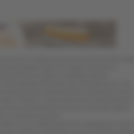
senza gravi conseguenze, per due escursionisti rimasti in diffi
 primo pomeriggio di oggi, Primo maggio, nel territorio di
ervento del Soccorso Alpino e Speleologico Marche.
la Centrale Operativa del Numero Unico di Emergenza 112. I due
he tradizionalmente si percorre durante il periodo estivo verso la
à lungo lo “stradone”, nei pressi della zona di Casale Mazzaroni.
e di neve ancora presenti sul tracciato, residue della stagione
re in condizioni di sicurezza.
so alpino si sono mobilitati rapidamente, raggiungendo in breve 
 le loro condizioni, risultate buone e senza necessità di assiste