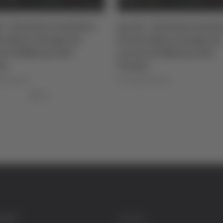
i - Sventato tentativo
Ascoli - Sventato tentat
trodurre droga nel
di introdurre droga nel
re di Marino del
carcere di Marino del
to
Tronto
igi Dorotei
di Pierluigi Dorotei
GORIE
SOCIAL