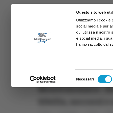
Questo sito web util
Utilizziamo i cookie 
social media e per an
cui utilizza il nostro
e social media, i qua
hanno raccolto dal suo
News
Sport
Marche
Ab
DIRETTA SAMB
DIRETTA TV
Selezione
Necessari
del
Montemonaco - Esc
consenso
Sibilla, soccorsi 
Home
Categorie
Articoli
Mar