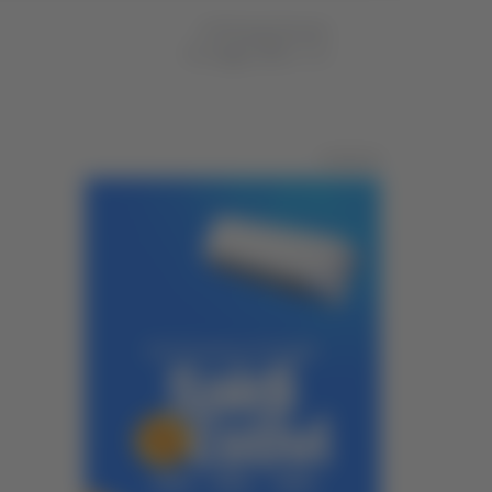
di Pierluigi Dorotei
01 maggio 2026
17:36
Pubblicità