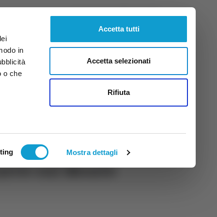
Venerdì
7
Ago.
2026
ore 19:05
Accetta tutti
dei
 modo in
Accetta selezionati
ubblicità
o o che
tti
Rifiuta
ting
Mostra dettagli
neve sul Monte