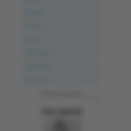
Altovalore
Ancona
Articoli
Ascoli Calcio
Ascoli Piceno
Asso Story
Vedi tutte le categorie
Pubblicità