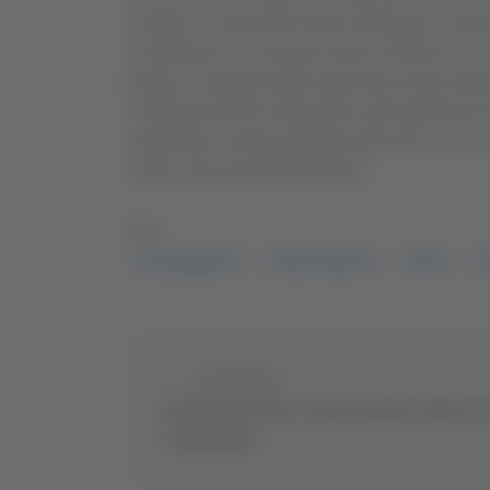
sanitaria, i soccorritori hanno optato per l’ac
L’intervento si è concluso senza criticità con il 
Biagio. A supporto delle operazioni erano prese
L’episodio riporta l’attenzione sull’importanza
soprattutto in questo periodo dell’anno in cui, 
lungo i percorsi più frequentati.
TAG:
ESCURSIONISTI
MONTE SIBILLA
NEVE
S
Precedente
Arquata del Tronto - Ricostruzione, la Rocca 
a risplendere