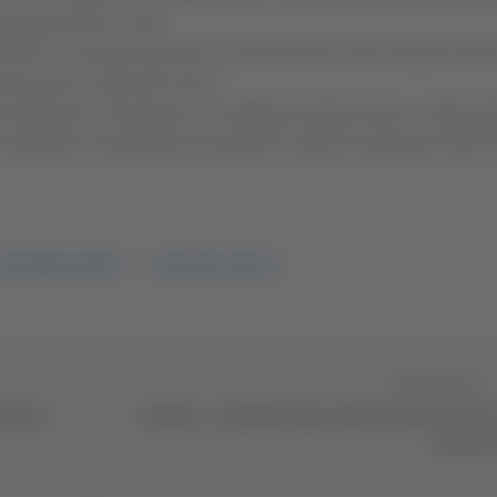
compagnamento a valle.
rientro in sicurezza dei due escursionisti fino alla località di Iso
nti anche i Vigili del Fuoco.
 di affrontare la montagna con adeguata preparazione e attrezzat
nonostante le temperature primaverili, possono persistere tratti i
OCCORSO ALPINO
VIGILI DEL FUOCO
Successivo
tornerà
Basciano - Emergenza gas, dopo due giorni riapre
Statale 