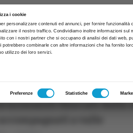
izza i cookie
per personalizzare contenuti ed annunci, per fornire funzionalità 
alizzare il nostro traffico. Condividiamo inoltre informazioni sul
 sito con i nostri partner che si occupano di analisi dei dati web, p
li potrebbero combinarle con altre informazioni che ha fornito lor
 utilizzo dei loro servizi.
ruzzo
TG
TV
Expo
Lavora Con Noi
Conta
TG
TRASMISSIONI
PALINSESTO
Preferenze
Statistiche
Marke
ursionisti bloccati dalla 
e accompagnati a valle
che
Ascoli Piceno