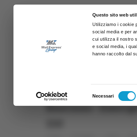
Questo sito web util
Utilizziamo i cookie 
social media e per an
cui utilizza il nostro
e social media, i qua
hanno raccolto dal suo
News
Sport
Marche
Ab
DIRETTA SAMB
DIRETTA TV
Selezione
Necessari
del
Basciano - Emerge
consenso
150
Home
Categorie
Articoli
Abr