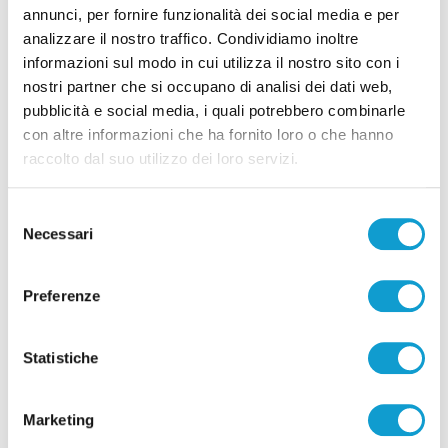
annunci, per fornire funzionalità dei social media e per
analizzare il nostro traffico. Condividiamo inoltre
informazioni sul modo in cui utilizza il nostro sito con i
Correlati
nostri partner che si occupano di analisi dei dati web,
pubblicità e social media, i quali potrebbero combinarle
con altre informazioni che ha fornito loro o che hanno
raccolto dal suo utilizzo dei loro servizi.
Selezione
Necessari
del
consenso
Preferenze
Statistiche
Settore Giovanile Academy - Alessandro Re, da
Marketing
Castelfidardo al Latina Calcio