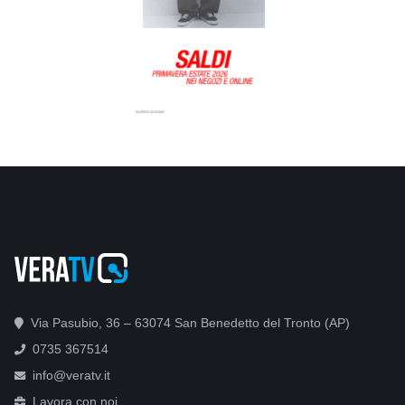
Via Pasubio, 36 – 63074 San Benedetto del Tronto (AP)
0735 367514
info@veratv.it
Lavora con noi