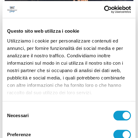
Questo sito web utilizza i cookie
Utilizziamo i cookie per personalizzare contenuti ed
annunci, per fornire funzionalità dei social media e per
analizzare il nostro traffico. Condividiamo inoltre
informazioni sul modo in cui utilizza il nostro sito con i
nostri partner che si occupano di analisi dei dati web,
pubblicità e social media, i quali potrebbero combinarle
Samb-Lanciano 4-0, entrano Sgarbi e Perrotta
con altre informazioni che ha fornito loro o che hanno
e cambia tutto, doppietta di Faggioli
raccolto dal suo utilizzo dei loro servizi.
di Pier Paolo Flammini
Selezione
Necessari
del
consenso
Preferenze