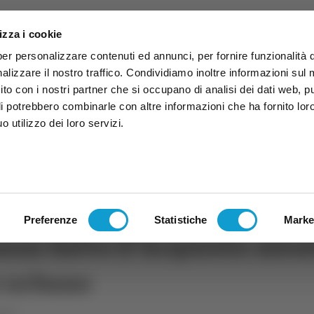
izza i cookie
per personalizzare contenuti ed annunci, per fornire funzionalità 
alizzare il nostro traffico. Condividiamo inoltre informazioni sul
 sito con i nostri partner che si occupano di analisi dei dati web, p
li potrebbero combinarle con altre informazioni che ha fornito lor
 utilizzo dei loro servizi.
ruzzo
TG
TV
Expo
Lavora Con Noi
Conta
TG
TRASMISSIONI
PALINSESTO
Preferenze
Statistiche
Marke
azza Salvo D’Acquisto: nient
o urbano
alità