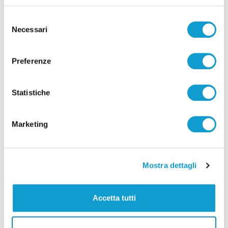
Selezione
Necessari
del
Lutto a San Benedetto, morto lo scultore
consenso
Marcello Sgattoni
Preferenze
di Pier Paolo Flammini
Statistiche
Marketing
Pubblicità
Mostra dettagli
Accetta tutti