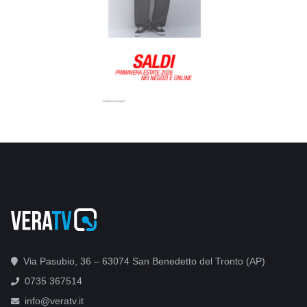
Via Pasubio, 36 – 63074 San Benedetto del Tronto (AP)
0735 367514
info@veratv.it