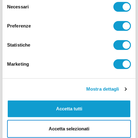
Selezione
Comitato sicurezza
Necessari
del
consenso
di Pierluigi Dorotei
Preferenze
Statistiche
Marketing
Pubblicità
Mostra dettagli
Accetta tutti
Accetta selezionati