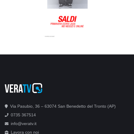
Via Pasubio, 36 – 63074 San Benedetto del Tronto (AP)
0735 367514
info@veratv.it
Lavora con noi