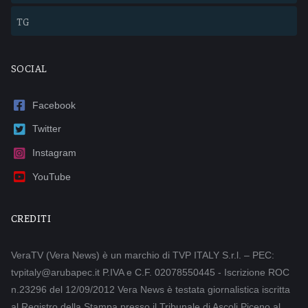
TG
SOCIAL
Facebook
Twitter
Instagram
YouTube
CREDITI
VeraTV (Vera News) è un marchio di TVP ITALY S.r.l. – PEC:
tvpitaly@arubapec.it P.IVA e C.F. 02078550445 - Iscrizione ROC
n.23296 del 12/09/2012 Vera News è testata giornalistica iscritta
al Registro della Stampa presso il Tribunale di Ascoli Piceno al