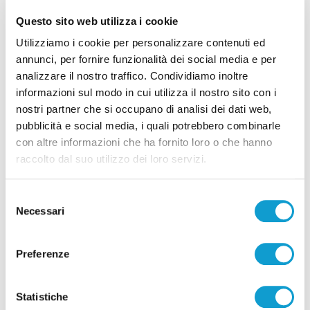
Questo sito web utilizza i cookie
Utilizziamo i cookie per personalizzare contenuti ed
annunci, per fornire funzionalità dei social media e per
Ascoli - Sventato tentativo di introdurre
analizzare il nostro traffico. Condividiamo inoltre
droga nel carcere di Marino del Tronto
informazioni sul modo in cui utilizza il nostro sito con i
di Pierluigi Dorotei
nostri partner che si occupano di analisi dei dati web,
pubblicità e social media, i quali potrebbero combinarle
con altre informazioni che ha fornito loro o che hanno
raccolto dal suo utilizzo dei loro servizi.
Selezione
Necessari
del
consenso
Pubblicità
Preferenze
Statistiche