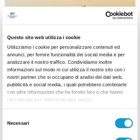
Questo sito web utilizza i cookie
Utilizziamo i cookie per personalizzare contenuti ed
annunci, per fornire funzionalità dei social media e per
analizzare il nostro traffico. Condividiamo inoltre
informazioni sul modo in cui utilizza il nostro sito con i
nostri partner che si occupano di analisi dei dati web,
pubblicità e social media, i quali potrebbero combinarle
Settore Giovanile Academy - Alessandro Re, da
con altre informazioni che ha fornito loro o che hanno
Castelfidardo al Latina Calcio
raccolto dal suo utilizzo dei loro servizi.
di Rossella Luciani
Selezione
Necessari
del
consenso