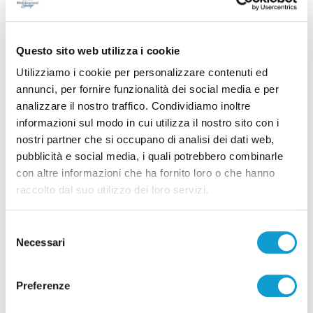
Questo sito web utilizza i cookie
Utilizziamo i cookie per personalizzare contenuti ed
annunci, per fornire funzionalità dei social media e per
analizzare il nostro traffico. Condividiamo inoltre
informazioni sul modo in cui utilizza il nostro sito con i
Calcio Serie C - Bongelli lascia la Samb e passa
nostri partner che si occupano di analisi dei dati web,
alla Triestina
pubblicità e social media, i quali potrebbero combinarle
con altre informazioni che ha fornito loro o che hanno
di Pierluigi Dorotei
raccolto dal suo utilizzo dei loro servizi.
Selezione
Necessari
del
consenso
Preferenze
Pubblicità