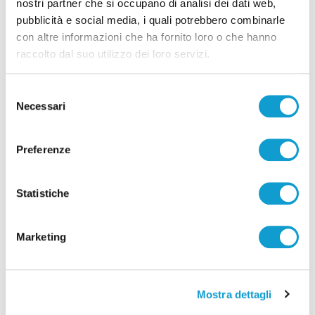
nostri partner che si occupano di analisi dei dati web,
pubblicità e social media, i quali potrebbero combinarle
Pubblicità
con altre informazioni che ha fornito loro o che hanno
raccolto dal suo utilizzo dei loro servizi.
Selezione
Necessari
del
consenso
Preferenze
Statistiche
Marketing
Mostra dettagli