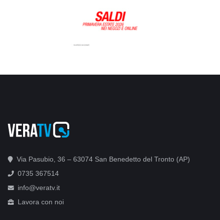
Via Pasubio, 36 – 63074 San Benedetto del Tronto (AP)
0735 367514
info@veratv.it
Lavora con noi