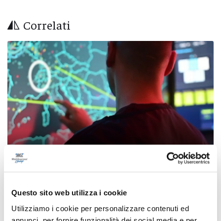
Correlati
Stampavano soldi falsi nel Chietino: 5 misure
Questo sito web utilizza i cookie
cautelari, tra cui 2 ad Ascoli Piceno
Utilizziamo i cookie per personalizzare contenuti ed
di Rossella Luciani
annunci, per fornire funzionalità dei social media e per