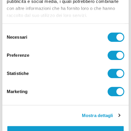
pubblicità e social media, i quali potrebbero combinarle
a luglio
con altre informazioni che ha fornito loro o che hanno
raccolto dal suo utilizzo dei loro servizi.
Selezione
Tutti gli articoli
Necessari
del
consenso
Preferenze
Statistiche
Correlati
Marketing
Mostra dettagli