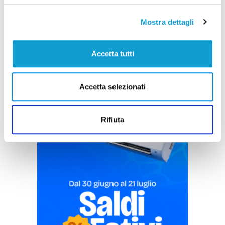
di Pier Paolo Flammini
Mostra dettagli
Accetta tutti
Accetta selezionati
Pubblicità
Rifiuta