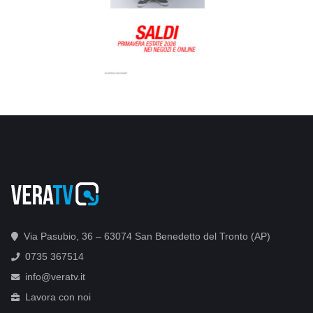
Via Pasubio, 36 – 63074 San Benedetto del Tronto (AP)
0735 367514
info@veratv.it
Lavora con noi