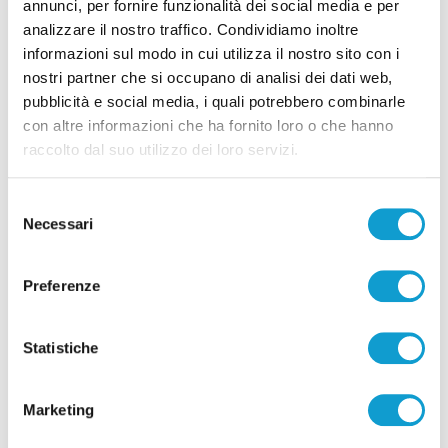
annunci, per fornire funzionalità dei social media e per
analizzare il nostro traffico. Condividiamo inoltre
informazioni sul modo in cui utilizza il nostro sito con i
Correlati
nostri partner che si occupano di analisi dei dati web,
pubblicità e social media, i quali potrebbero combinarle
con altre informazioni che ha fornito loro o che hanno
raccolto dal suo utilizzo dei loro servizi.
Selezione
Necessari
del
consenso
Preferenze
Statistiche
Samb-Lanciano 4-0, entrano Sgarbi e Perrotta
Marketing
e cambia tutto, doppietta di Faggioli