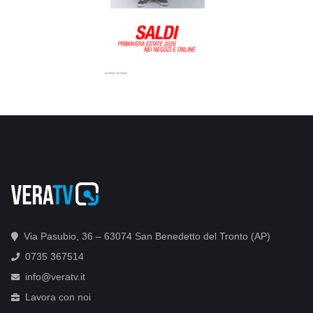
Via Pasubio, 36 – 63074 San Benedetto del Tronto (AP)
0735 367514
info@veratv.it
Lavora con noi