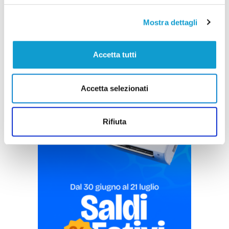
di Pier Paolo Flammini
Mostra dettagli
Accetta tutti
Accetta selezionati
Pubblicità
Rifiuta