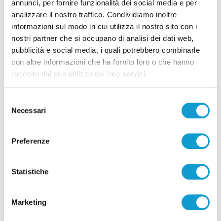
annunci, per fornire funzionalità dei social media e per
analizzare il nostro traffico. Condividiamo inoltre
informazioni sul modo in cui utilizza il nostro sito con i
Correlati
nostri partner che si occupano di analisi dei dati web,
pubblicità e social media, i quali potrebbero combinarle
con altre informazioni che ha fornito loro o che hanno
raccolto dal suo utilizzo dei loro servizi.
Selezione
Necessari
del
consenso
Preferenze
Statistiche
Lutto a San Benedetto, morto lo scultore
Marketing
Marcello Sgattoni