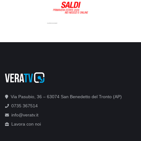
Via Pasubio, 36 – 63074 San Benedetto del Tronto (AP)
0735 367514
info@veratv.it
Lavora con noi