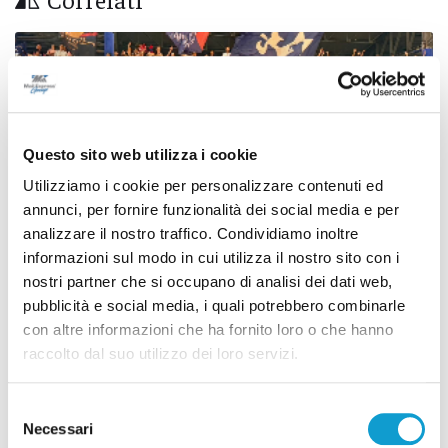
Questo sito web utilizza i cookie
Utilizziamo i cookie per personalizzare contenuti ed
annunci, per fornire funzionalità dei social media e per
analizzare il nostro traffico. Condividiamo inoltre
informazioni sul modo in cui utilizza il nostro sito con i
nostri partner che si occupano di analisi dei dati web,
pubblicità e social media, i quali potrebbero combinarle
con altre informazioni che ha fornito loro o che hanno
e C - Biglietti ancora bloccati
Coppa Italia Serie
raccolto dal suo utilizzo dei loro servizi.
Pescara e Samb: decide il
per il derby tra P
zza
Comitato sicure
Selezione
di Pierluigi Dorotei
Necessari
del