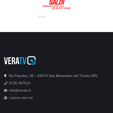
Via Pasubio, 36 – 63074 San Benedetto del Tronto (AP)
0735 367514
info@veratv.it
Lavora con noi