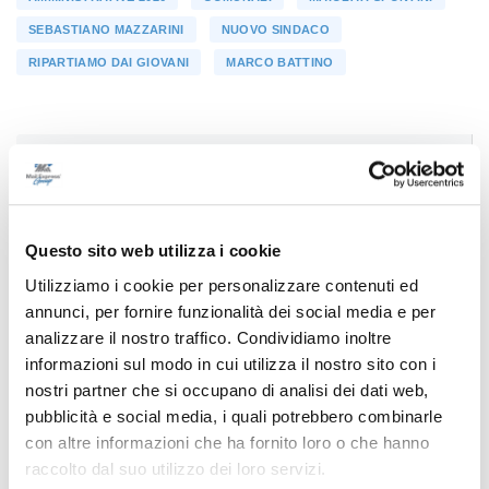
SEBASTIANO MAZZARINI
NUOVO SINDACO
RIPARTIAMO DAI GIOVANI
MARCO BATTINO
Precedente
Il civico Alberto Maria Scarfini eletto sindaco di Fermo
Questo sito web utilizza i cookie
Utilizziamo i cookie per personalizzare contenuti ed
Successivo
annunci, per fornire funzionalità dei social media e per
Netto vantaggio di Legnini a Chieti col centrodestra
analizzare il nostro traffico. Condividiamo inoltre
diviso,ma è ballottaggio
informazioni sul modo in cui utilizza il nostro sito con i
nostri partner che si occupano di analisi dei dati web,
pubblicità e social media, i quali potrebbero combinarle
con altre informazioni che ha fornito loro o che hanno
Tutti gli articoli
raccolto dal suo utilizzo dei loro servizi.