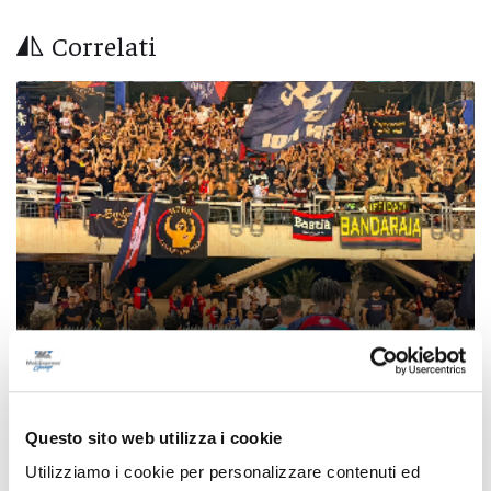
Correlati
Coppa Italia Serie C - Biglietti ancora bloccati
Questo sito web utilizza i cookie
per il derby tra Pescara e Samb: decide il
Comitato sicurezza
Utilizziamo i cookie per personalizzare contenuti ed