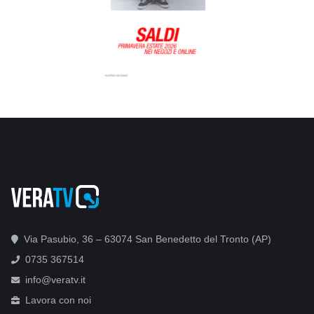
Via Pasubio, 36 – 63074 San Benedetto del Tronto (AP)
0735 367514
info@veratv.it
Lavora con noi