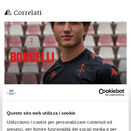
Correlati
Calcio Serie C - Bongelli lascia la Samb e passa
Questo sito web utilizza i cookie
alla Triestina
Utilizziamo i cookie per personalizzare contenuti ed
di Pierluigi Dorotei
annunci, per fornire funzionalità dei social media e per