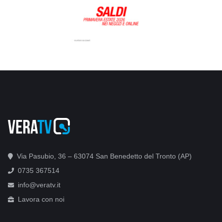
Via Pasubio, 36 – 63074 San Benedetto del Tronto (AP)
0735 367514
info@veratv.it
Lavora con noi