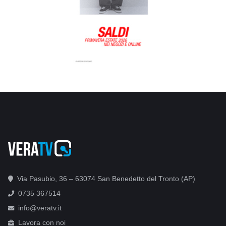
Via Pasubio, 36 – 63074 San Benedetto del Tronto (AP)
0735 367514
info@veratv.it
Lavora con noi