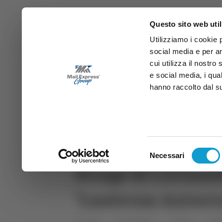
Questo sito web util
Utilizziamo i cookie 
social media e per an
cui utilizza il nostro
e social media, i qua
hanno raccolto dal suo
News
Sport
Marche
Ab
DIRETTA SAMB
DIRETTA TV
Selezione
Necessari
del
Strage di Corinald
consenso
"Lanterna Azzurr
Home
Categorie
Articoli
Mar