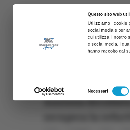
Questo sito web util
Utilizziamo i cookie 
social media e per an
cui utilizza il nostro
e social media, i qua
hanno raccolto dal suo
News
Sport
Marche
Ab
DIRETTA SAMB
DIRETTA TV
Selezione
Necessari
del
Anziana derubata 
consenso
recupera la refur
Home
Categorie
Articoli
Mar